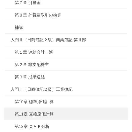
第７章 引当金
第８章 外貨建取引の換算
補講
入門Ⅱ（日商簿記２級）商業簿記 第Ⅱ部
第１章 連結会計一巡
第２章 非支配株主
第３章 成果連結
入門Ⅲ（日商簿記２級）工業簿記
第10章 標準原価計算
第11章 直接原価計算
第12章 ＣＶＰ分析