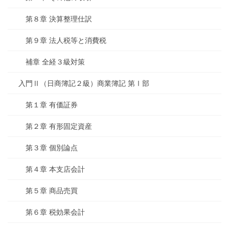
第８章 決算整理仕訳
第９章 法人税等と消費税
補章 全経３級対策
入門Ⅱ（日商簿記２級）商業簿記 第Ⅰ部
第１章 有価証券
第２章 有形固定資産
第３章 個別論点
第４章 本支店会計
第５章 商品売買
第６章 税効果会計