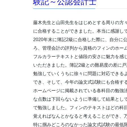
験記～公認会計士
藤木先生と山田先生をはじめとする周りの方
に合格することができました。本当に感謝し
2020年末に簿記2級に合格した際に、自分
ろ、管理会計の評判から資格のフィンのホー
フルカラーテキストと値段の安さに魅力を感
いただきました。簿記2級との難易度の差に
勉強していくうちに徐々に問題に対応できるよ
でき、そして、今年の論文式試験にも合格す
ホームページに掲載されている各科目の勉強
な点数は下回らないように準備して結果とし
で勉強しました。フィンのテキストはどの科
覚えればなんとかなると考えることができ、
特に掴みどころのなかった論文式試験の最低