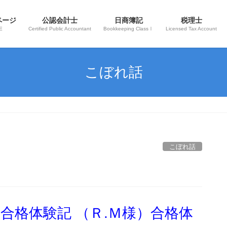
ページ
公認会計士
日商簿記
税理士
E
Certified Public Accountant
Bookkeeping ClassⅠ
Licensed Tax Account
こぼれ話
こぼれ話
 合格体験記 （Ｒ.Ｍ様）合格体