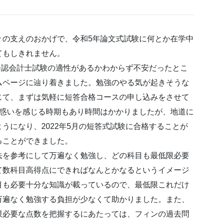
々の支えのおかげで、令和5年論文式試験に何とか在学中
てもしきれません。
に公認会計士試験の適性があるかわからず不安だったとこ
ムページに辿り着きました。勉強のやる気が起きそうな
じて、まずは気軽に短答合格コースの申し込みをさせて
戸惑いを感じる時期もあり時間はかかりましたが、地道に
うになり、2022年5月の短答式試験に合格することが
ることができました。
法を参考にして万遍なく勉強し、どの科目も最低限必要
て数科目高得点にできればなんとかなるというイメージ
目も必要十分な知識が載っているので、最低限これだけ
万遍なく勉強する負担が少なくて助かりました。また、
限必要な点数を把握するにあたっては、フィンの過去問