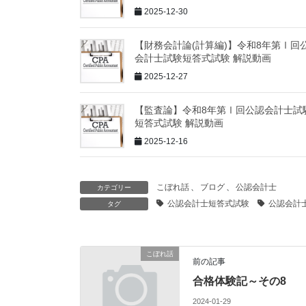
2025-12-30
【財務会計論(計算編)】令和8年第Ⅰ回
会計士試験短答式試験 解説動画
2025-12-27
【監査論】令和8年第Ⅰ回公認会計士試
短答式試験 解説動画
2025-12-16
こぼれ話
、
ブログ
、
公認会計士
カテゴリー
公認会計士短答式試験
公認会計
タグ
こぼれ話
前の記事
合格体験記～その8
2024-01-29