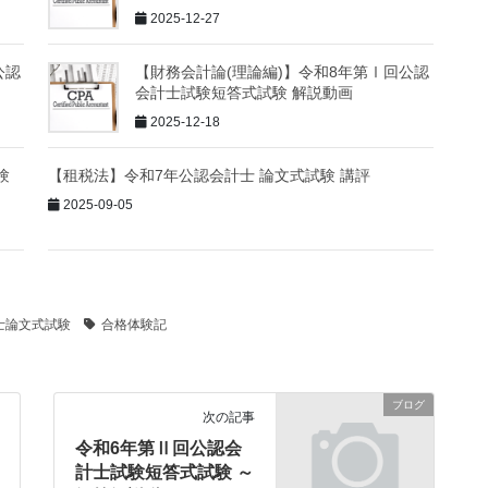
2025-12-27
公認
【財務会計論(理論編)】令和8年第Ⅰ回公認
会計士試験短答式試験 解説動画
2025-12-18
験
【租税法】令和7年公認会計士 論文式試験 講評
2025-09-05
士論文式試験
合格体験記
ブログ
次の記事
令和6年第Ⅱ回公認会
計士試験短答式試験 ～