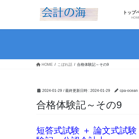
コ
ナ
ン
ビ
トップ
テ
ゲ
HOM
ン
ー
ツ
シ
へ
ョ
ス
ン
キ
に
ッ
移
HOME
こぼれ話
合格体験記～その9
プ
動
2024-01-29
/ 最終更新日時 :
2024-01-29
cpa-ocean
合格体験記～その9
短答式試験 ＋ 論文式試験