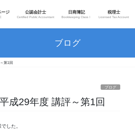
ページ
公認会計士
日商簿記
税理士
E
Certified Public Accountant
Bookkeeping ClassⅠ
Licensed Tax Account
ブログ
評～第1回
ブログ
平成29年度 講評～第1回
様でした。