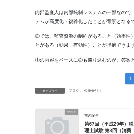
内部監査人は内部統制システムの一部なので
テムが高度化・複雑化したことが背景となる
②では、監査資源の制約があること（効率性
とがある（効果・有効性）ことが指摘できま
①の内容をベースに②も織り込むのが、答案
1
ブログ
、
公認会計士
カテゴリー
ブログ
前の記事
第67回（平成29年）税
理士試験 第3回（消費