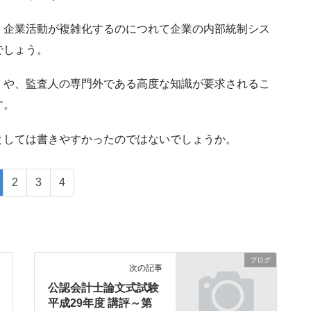
、企業活動が複雑化するのにつれて企業の内部統制シス
でしょう。
）や、監査人の専門外である高度な知識が要求されるこ
す。
としては書きやすかったのではないでしょうか。
2
3
4
ブログ
次の記事
公認会計士論文式試験
平成29年度 講評～第