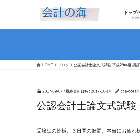
コ
ナ
ン
ビ
トップ
テ
ゲ
HOM
ン
ー
ツ
シ
へ
ョ
ス
ン
キ
に
ッ
移
HOME
ブログ
公認会計士論文式試験 平成29年度 講
プ
動
2017-09-07
/ 最終更新日時 :
2017-10-14
cpa-ocean
公認会計士論文式試験 
受験生の皆様、３日間の健闘、本当にお疲れ